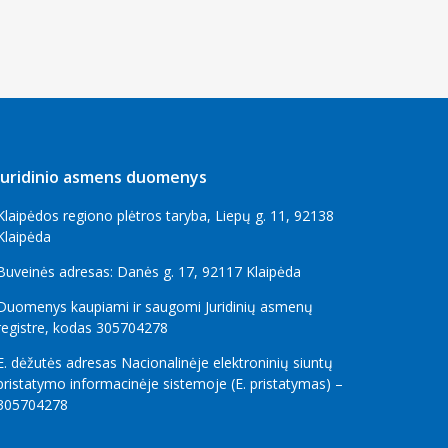
Juridinio asmens duomenys
Klaipėdos regiono plėtros taryba, Liepų g. 11, 92138
Klaipėda
Buveinės adresas: Danės g. 17, 92117 Klaipėda
Duomenys kaupiami ir saugomi Juridinių asmenų
registre, kodas 305704278
E. dėžutės adresas Nacionalinėje elektroninių siuntų
pristatymo informacinėje sistemoje (E. pristatymas) –
305704278