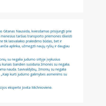
 Gitanas Nausėda, kviesdamas prisijungti prie
u mėnesius taršias transporto priemones iškeisti
e tik laisvalaikio praleidimo būdas, bet ir
ančia aplinka, užmegzti naujų ryšių ir daugiau
ių su negalia judumo srityje įvykusius
u kuriais šiandien susiduria žmonės su negalia.
kiama nauda. Savivaldybių, žmonių su negalia
oje „Kaip kurti judumo galimybes asmenims su
ijos ekspertė Jovita Michniovienė.