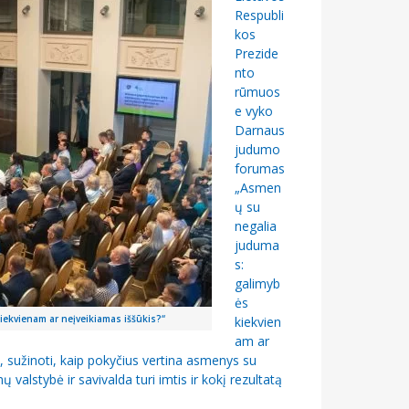
Respubli
kos
Prezide
nto
rūmuos
e vyko
Darnaus
judumo
forumas
„Asmen
ų su
negalia
juduma
s:
galimyb
ės
kvienam ar neįveikiamas iššūkis?“
kiekvien
am ar
gą, sužinoti, kaip pokyčius vertina asmenys su
ų valstybė ir savivalda turi imtis ir kokį rezultatą