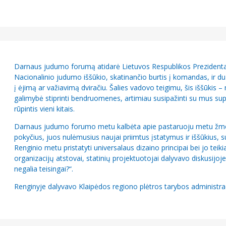
Darnaus judumo forumą atidarė Lietuvos Respublikos Prezidentas
Nacionalinio judumo iššūkio, skatinančio burtis į komandas, ir d
į ėjimą ar važiavimą dviračiu. Šalies vadovo teigimu, šis iššūkis – n
galimybė stiprinti bendruomenes, artimiau susipažinti su mus sup
rūpintis vieni kitais.
Darnaus judumo forumo metu kalbėta apie pastaruoju metu žmon
pokyčius, juos nulėmusius naujai priimtus įstatymus ir iššūkius, s
Renginio metu pristatyti universalaus dizaino principai bei jo tei
organizacijų atstovai, statinių projektuotojai dalyvavo diskusij
negalia teisingai?“.
Renginyje dalyvavo Klaipėdos regiono plėtros tarybos administrac