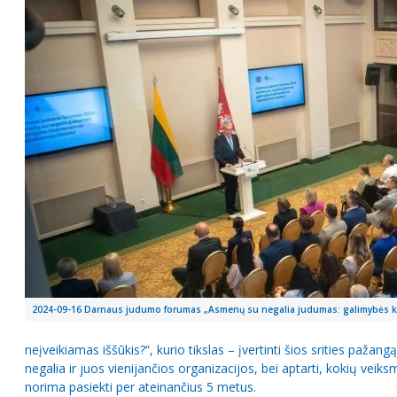
2024-09-16 Darnaus judumo forumas „Asmenų su negalia judumas: galimybės kie
neįveikiamas iššūkis?“, kurio tikslas – įvertinti šios srities pažan
negalia ir juos vienijančios organizacijos, bei aptarti, kokių veiksm
norima pasiekti per ateinančius 5 metus.