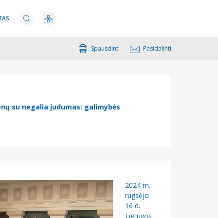
TAS
Spausdinti
Pasidalinti
nų su negalia judumas: galimybės
2024 m.
rugsėjo
16 d.
Lietuvos