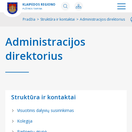
KLAIPĖDOS REGIONO
PLĖTROS TARYBA
Pradžia
>
Struktūra ir kontaktai
>
Administracijos direktorius
Spausd
Administracijos
direktorius
Struktūra ir kontaktai
Visuotinis dalyvių susirinkimas
Kolegija
Partnerių grupė