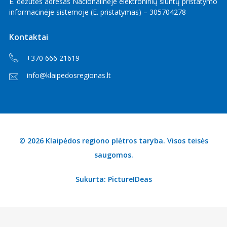
E. dėžutės adresas Nacionalinėje elektroninių siuntų pristatymo
informacinėje sistemoje (E. pristatymas) – 305704278
Kontaktai
+370 666 21619
info@klaipedosregionas.lt
© 2026 Klaipėdos regiono plėtros taryba. Visos teisės
saugomos.
Sukurta:
PictureIDeas