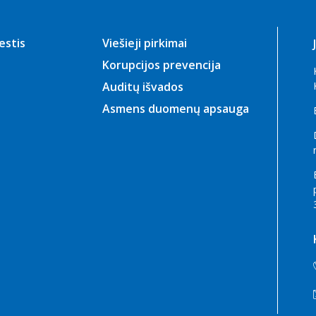
ijos
estis
Viešieji pirkimai
nariai į Klaipėdos miesto
Korupcijos prevencija
s teritorijos vystymo
Auditų išvados
 įgyvendinimo
Asmens duomenų apsauga
imo darbo grupę
tvarių miestų plėtros
 įgyvendinimas
 ateitį kartu: regionai
risideda prie 2028–2034 m.
nio pažangos plano
os konsultacijos Interreg
 Baltijos programos
ams