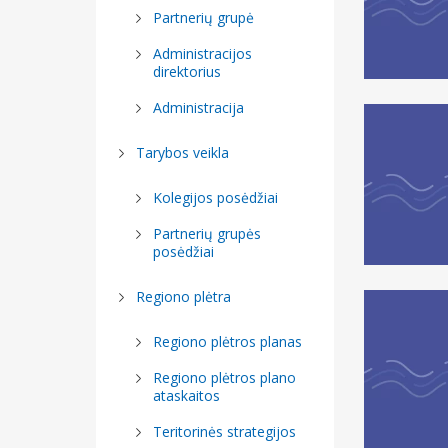
Partnerių grupė
patvirtinti
Administracijos
2021–2027 
direktorius
Lietuvos 
Administracija
sieną pro
patvirtinti
Tarybos veikla
2022–2030
Kolegijos posėdžiai
programos
Partnerių grupės
(pažangos)
posėdžiai
2024 m. gr
Regiono plėtra
Klaipėdos 
administra
Regiono plėtros planas
renginys „K
Regiono plėtros plano
po 2027 m
ataskaitos
2024 m. lap
Teritorinės strategijos