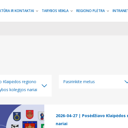
KTŪRA IR KONTAKTAI
TARYBOS VEIKLA
REGIONO PLĖTRA
INTRANE
o Klaipėdos regiono
Pasirinkite metus
ybos kolegijos nariai
Visi metai
gorijos
2026
m. Interreg Latvijos ir
2025
2026-04-27
| Posėdžiavo Klaipėdos 
bendradarbiavimo per
nariai
2024
gramos naujienos: