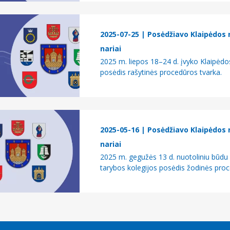
rajono savivaldos ir
rumas „ATEITIES KODAS:
 IR SKAITMENIZACIJA“
2025-07-25
| Posėdžiavo Klaipėdos 
nariai
gsėjo 24–25 d. vyko
2025 m. liepos 18–24 d. įvyko Klaipėdo
ietų Baltijos jūros regiono
posėdis rašytinės procedūros tvarka.
metinis renginys –
biavimo jūra dėl
 ateities“
gsėjo 24–25 d. vyko
2025-05-16
| Posėdžiavo Klaipėdos 
ietų Baltijos jūros regiono
nariai
 metinis renginys
2025 m. gegužės 13 d. nuotoliniu būdu 
tarybos kolegijos posėdis žodinės proc
biavimo jūra dėl
 ateities“
rasis Pietų Baltijos
kvietimas teikti