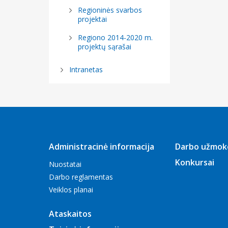
Klaipėdos 
Regioninės svarbos
verslo fo
projektai
TVARUMAS
Regiono 2014-2020 m.
projektų sąrašai
2024 m. ru
Interreg P
Intranetas
programos 
„Bendradar
šviesesnės
2024 m. ru
Interreg P
Administracinė informacija
Darbo užmok
programos
Konkursai
Nuostatai
„Bendradar
Darbo reglamentas
šviesesnės
Veiklos planai
Baigėsi ant
Ataskaitos
programos 
paraiškas