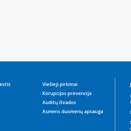
rajono savivaldos ir
rumas „ATEITIES KODAS:
 IR SKAITMENIZACIJA“
gsėjo 24–25 d. vyko
ietų Baltijos jūros regiono
metinis renginys –
biavimo jūra dėl
 ateities“
gsėjo 24–25 d. vyko
ietų Baltijos jūros regiono
estis
Viešieji pirkimai
 metinis renginys
Korupcijos prevencija
biavimo jūra dėl
Auditų išvados
 ateities“
Asmens duomenų apsauga
rasis Pietų Baltijos
kvietimas teikti