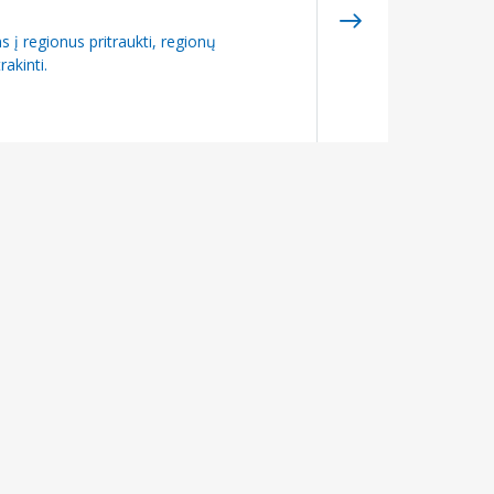
 į regionus pritraukti, regionų
akinti.