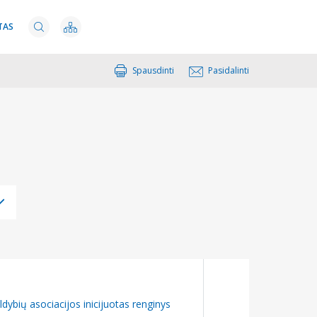
TAS
Spausdinti
Pasidalinti
ldybių asociacijos inicijuotas renginys