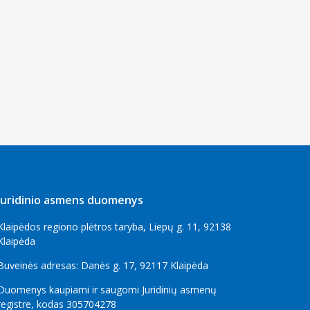
Juridinio asmens duomenys
Klaipėdos regiono plėtros taryba, Liepų g. 11, 92138
Klaipėda
Buveinės adresas: Danės g. 17, 92117 Klaipėda
Duomenys kaupiami ir saugomi Juridinių asmenų
registre, kodas 305704278