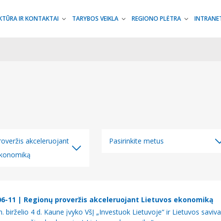
KTŪRA IR KONTAKTAI
TARYBOS VEIKLA
REGIONO PLĖTRA
INTRANE
overžis akceleruojant
Pasirinkite metus
ekonomiką
Visi metai
gorijos
2026
m. Interreg Latvijos ir
2025
06-11
| Regionų proveržis akceleruojant Lietuvos ekonomiką
bendradarbiavimo per
 birželio 4 d. Kaune įvyko VšĮ „Investuok Lietuvoje“ ir Lietuvos saviva
2024
gramos naujienos: