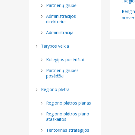
„Regio
Partnerių grupė
patvirtinti
Rengin
Administracijos
prover
2021–2027 
direktorius
Lietuvos 
Administracija
sieną pro
patvirtinti
Tarybos veikla
2022–2030
Kolegijos posėdžiai
programos
Partnerių grupės
(pažangos)
posėdžiai
2024 m. gr
Regiono plėtra
Klaipėdos 
administra
Regiono plėtros planas
renginys „K
Regiono plėtros plano
po 2027 m
ataskaitos
2024 m. lap
Teritorinės strategijos