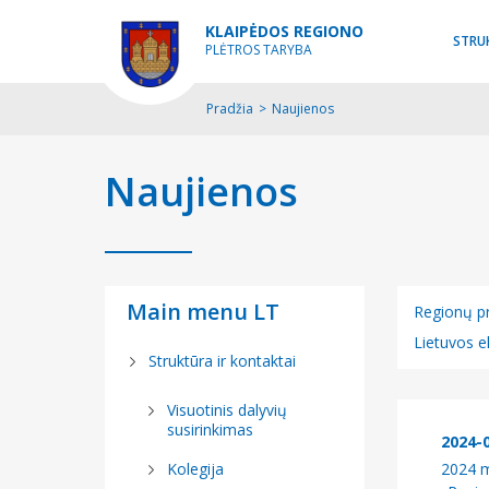
KLAIPĖDOS REGIONO
STRU
PLĖTROS TARYBA
Pradžia
>
Naujienos
Naujienos
Main menu LT
Regionų pr
Lietuvos 
Struktūra ir kontaktai
Visos kate
Visuotinis dalyvių
2021-2027 
susirinkimas
2024-
Lietuvos 
Kolegija
2024 m.
sieną pro